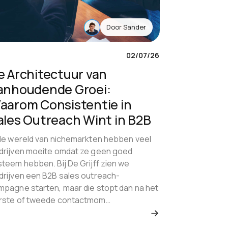
Door
Sander
02/07/26
e Architectuur van
anhoudende Groei:
aarom Consistentie in
ales Outreach Wint in B2B
 de wereld van nichemarkten hebben veel
drijven moeite omdat ze geen goed
steem hebben. Bij De Grijff zien we
drijven een B2B sales outreach-
mpagne starten, maar die stopt dan na het
rste of tweede contactmom…