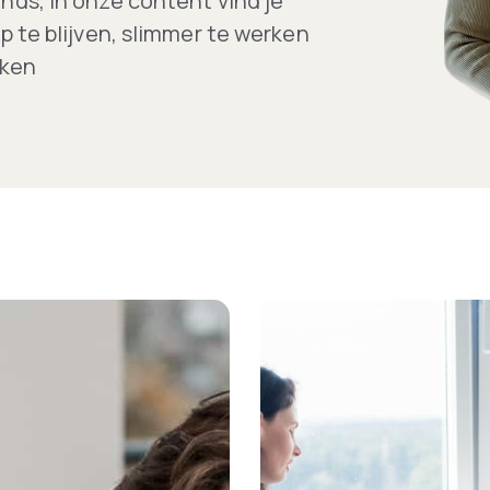
nds, in onze content vind je
p te blijven, slimmer te werken
aken