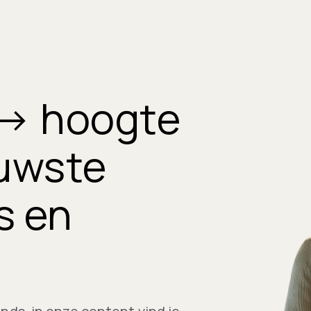
e → hoogte
euwste
s en