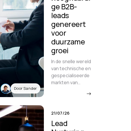
ge B2B-
leads
genereert
voor
duurzame
groei
In de snelle wereld
van technische en
gespecialiseerde
markten van
Door Sander
vandaag maken de
→
meeste bedrijven
de fout om volume
voorop te stellen.
21/07/26
Toch gaat
Lead
leadgeneratie in