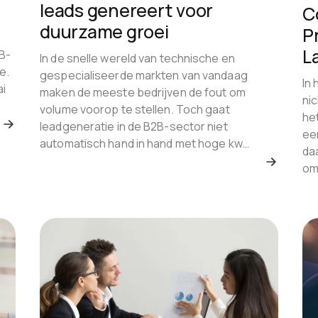
leads genereert voor
C
duurzame groei
P
L
2B-
In de snelle wereld van technische en
e.
gespecialiseerde markten van vandaag
In
ai
maken de meeste bedrijven de fout om
ni
volume voorop te stellen. Toch gaat
he
leadgeneratie in de B2B-sector niet
eer
automatisch hand in hand met hoge kw…
da
om