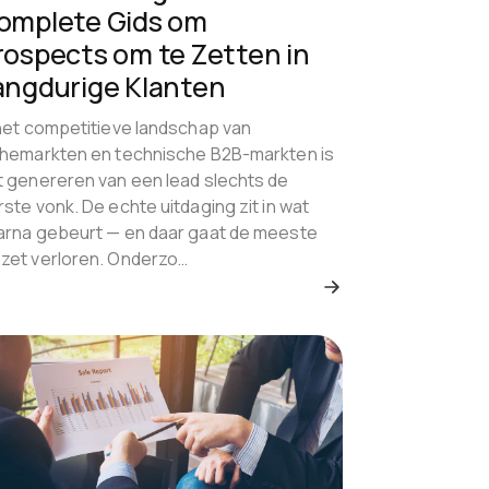
kopen.
omplete Gids om
rospects om te Zetten in
angdurige Klanten
 het competitieve landschap van
chemarkten en technische B2B-markten is
t genereren van een lead slechts de
ste vonk. De echte uitdaging zit in wat
arna gebeurt — en daar gaat de meeste
zet verloren. Onderzo…