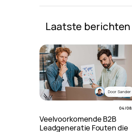
Veelvoorkomende B
Leadgeneratie Fout
Laatste berichten
Bedrijven Maken
Door
Sander
04/08
Veelvoorkomende B2B
Leadgeneratie Fouten die