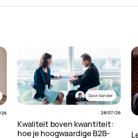
2B
en die
Door
Sander
28/07/26
/26
Kwaliteit boven kwantiteit:
hoe je hoogwaardige B2B-
L