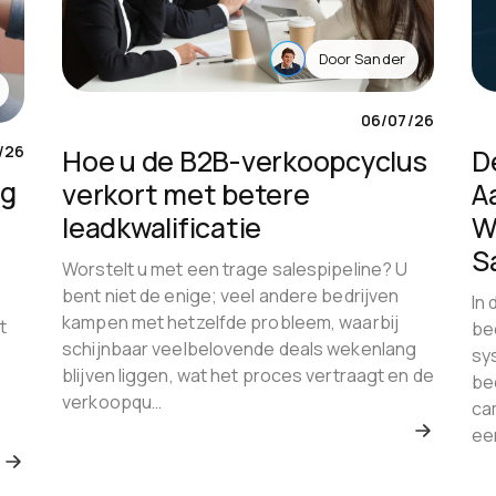
Door
Sander
06/07/26
/26
Hoe u de B2B-verkoopcyclus
D
ng
verkort met betere
A
leadkwalificatie
W
S
Worstelt u met een trage salespipeline? U
bent niet de enige; veel andere bedrijven
In
kampen met hetzelfde probleem, waarbij
t
be
schijnbaar veelbelovende deals wekenlang
sy
blijven liggen, wat het proces vertraagt en de
be
verkoopqu…
ca
ee