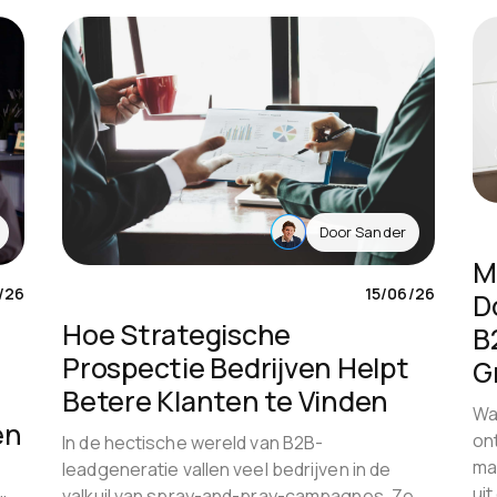
Door
Sander
M
/26
15/06/26
D
Hoe Strategische
B
Prospectie Bedrijven Helpt
G
Betere Klanten te Vinden
Wa
en
on
In de hectische wereld van B2B-
ma
leadgeneratie vallen veel bedrijven in de
uit
valkuil van spray-and-pray-campagnes. Ze