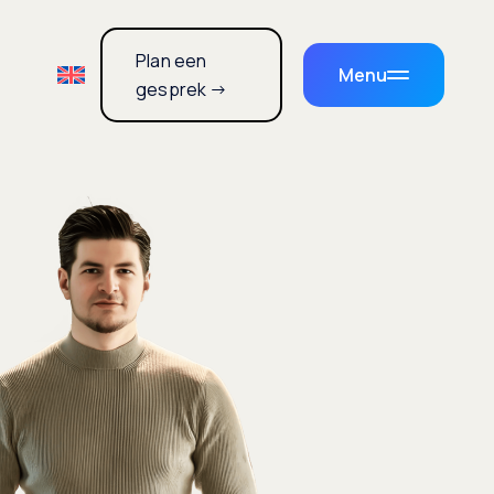
Plan een
Menu
gesprek →