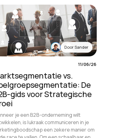
Door
Sander
11/06/26
arktsegmentatie vs.
oelgroepsegmentatie: De
2B-gids voor Strategische
roei
nneer je een B2B-onderneming wilt
twikkelen, is lukraak communiceren in je
rketingboodschap een zekere manier om
 de race te vallen. Om een schaalbaar en