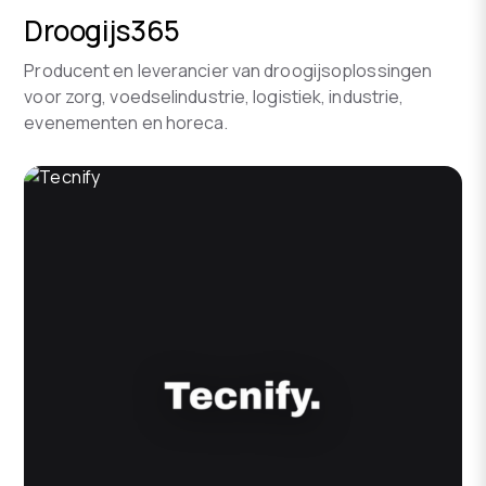
Droogijs365
Producent en leverancier van droogijsoplossingen
voor zorg, voedselindustrie, logistiek, industrie,
evenementen en horeca.