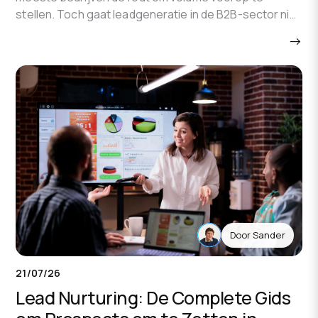
stellen. Toch gaat leadgeneratie in de B2B-sector niet
automatisch hand in hand met hoge kwaliteit. In
→
werkelijkheid ziet 85% van de B2B-marketeers
leadgeneratie als de grootste uitdaging waarmee zij
te maken hebben, omdat ze geen kwalitatieve leads
kunnen vinden.
Door Sander
21/07/26
Lead Nurturing: De Complete Gids