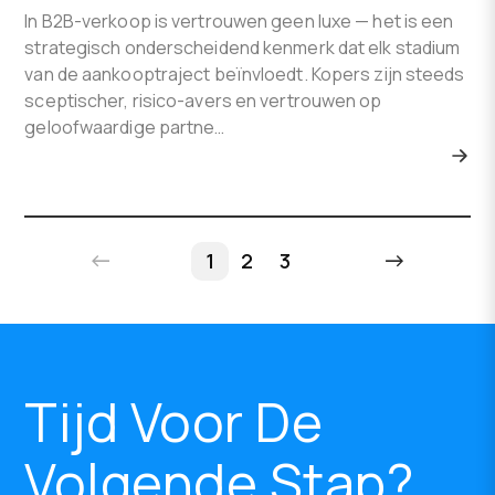
In B2B-verkoop is vertrouwen geen luxe — het is een
strategisch onderscheidend kenmerk dat elk stadium
van de aankooptraject beïnvloedt. Kopers zijn steeds
sceptischer, risico-avers en vertrouwen op
geloofwaardige partne…
←
→
1
2
3
Tijd Voor De
Volgende Stap?