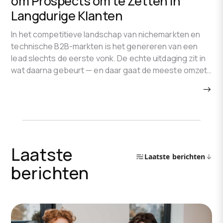
om Prospects om te Zetten in
Langdurige Klanten
In het competitieve landschap van nichemarkten en
technische B2B-markten is het genereren van een
lead slechts de eerste vonk. De echte uitdaging zit in
wat daarna gebeurt — en daar gaat de meeste omzet
verloren. Onderzoek toont aan dat maar liefst 80% van
→
de nieuwe leads nooit tot een verkoop leidt,
simpelweg omdat ze op het moment van eerste
contact nog niet klaar zijn om te kopen.
Laatste
Laatste berichten
↓
berichten