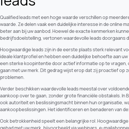
leads
Qualified leads met een hoge waarde verschillen op meerdere
waarde. Ze delen vaak een duidelijke interesse in de online m
beter aan bij uw aanbod. Hoewel de exacte kenmerken kunnen
bedrijfsdoelstelling, vertonen waardevolle leads doorgaans
Hoogwaardige leads zijn in de eerste plaats sterk relevant vo
ideale klantprofiel en hebben een duidelijke behoefte aan uw
een sterke koopintentie door actief informatie op te vragen,
gaan met uw merk. Dit gedrag wijst erop dat zij proactief op 
problemen.
Verder beschikken waardevolle leads meestal over voldoende
aankoop over te gaan, zonder grote financiële obstakels. I
ook autoriteit en beslissingsmacht binnen hun organisatie, w
aankoopbeslissingen. Het identificeren en benaderen van deze
Ook betrokkenheid speelt een belangrijke rol. Hoogwaardige
gehad met uw merk, bijvoorbeeld via webinars, e-mailabonn