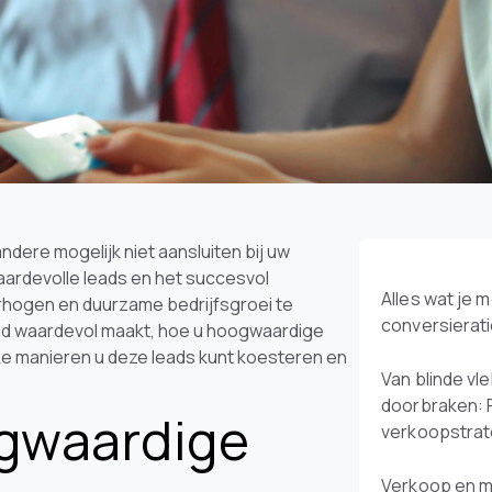
ndere mogelijk niet aansluiten bij uw
aardevolle leads en het succesvol
Alles wat je 
erhogen en duurzame bedrijfsgroei te
conversierat
lead waardevol maakt, hoe u hoogwaardige
ke manieren u deze leads kunt koesteren en
Van blinde vl
doorbraken: 
gwaardige
verkoopstra
Verkoop en m