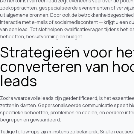
De herkomst van een lead zegt eveneens veel over de potent
zoekopdrachten, gespecialiseerde evenementen of verwijzin
uit algemene bronnen. Door ook de betrokkenheidsgeschiede
interactie met e-mails of socialmediacontent — krijgt u een du
van een lead. Tot slot helpen kwalificatievragen tijdens het l
behoeften, besluitvorming en budget.
Strategieën voor he
converteren van h
leads
Zodra waardevolle leads zijn geïdentificeerd, is het essentie
zetten in klanten. Gepersonaliseerde communicatie speelt hier
specifieke behoeften, problemen en doelen, en eerdere inter
begrepen en gewaardeerd.
Tijdige follow-ups zijn minstens zo belangrijk. Snelle reacti