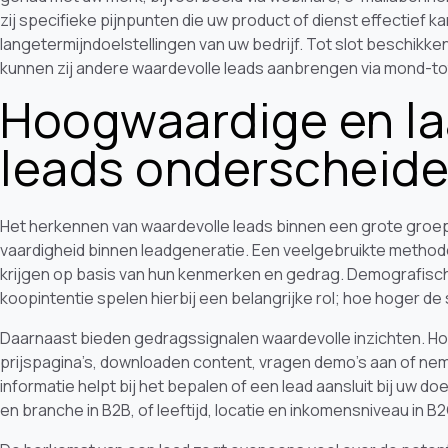
zij specifieke pijnpunten die uw product of dienst effectief kan
langetermijndoelstellingen van uw bedrijf. Tot slot beschikken
kunnen zij andere waardevolle leads aanbrengen via mond-
Hoogwaardige en l
leads onderscheid
Het herkennen van waardevolle leads binnen een grote groep 
vaardigheid binnen leadgeneratie. Een veelgebruikte methode 
krijgen op basis van hun kenmerken en gedrag. Demografis
koopintentie spelen hierbij een belangrijke rol; hoe hoger de
Daarnaast bieden gedragssignalen waardevolle inzichten. 
prijspagina’s, downloaden content, vragen demo’s aan of n
informatie helpt bij het bepalen of een lead aansluit bij uw do
en branche in B2B, of leeftijd, locatie en inkomensniveau in B2