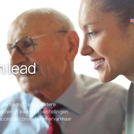
n lead
uw bedrijf, terwijl andere
anten of bedrijfsdoelstellingen.
succesvol converteren ervan naar