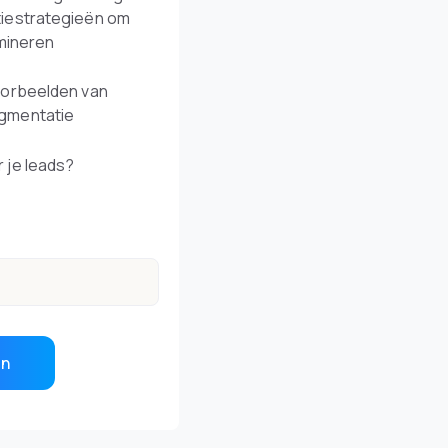
iestrategieën om
imineren
oorbeelden van
gmentatie
 je leads?