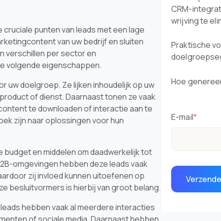
CRM-integrat
wrijving te el
 cruciale punten van leads met een lage
arketingcontent van uw bedrijf en sluiten
Praktische v
 verschillen per sector en
doelgroepse
 de volgende eigenschappen.
Hoe genereer
or uw doelgroep. Ze lijken inhoudelijk op uw
 product of dienst. Daarnaast tonen ze vaak
 content te downloaden of interactie aan te
E-mail
*
zoek zijn naar oplossingen voor hun
 budget en middelen om daadwerkelijk tot
n B2B-omgevingen hebben deze leads vaak
aardoor zij invloed kunnen uitoefenen op
 besluitvormers is hierbij van groot belang.
 leads hebben vaak al meerdere interacties
ementen of sociale media. Daarnaast hebben