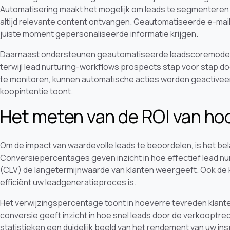
Automatisering maakt het mogelijk om leads te segmenteren 
altijd relevante content ontvangen. Geautomatiseerde e-ma
juiste moment gepersonaliseerde informatie krijgen.
Daarnaast ondersteunen geautomatiseerde leadscoremodellen
terwijl lead nurturing-workflows prospects stap voor stap 
te monitoren, kunnen automatische acties worden geactiveerd
koopintentie toont.
Het meten van de ROI van ho
Om de impact van waardevolle leads te beoordelen, is het bela
Conversiepercentages geven inzicht in hoe effectief lead nur
(CLV) de langetermijnwaarde van klanten weergeeft. Ook de k
efficiënt uw leadgeneratieproces is.
Het verwijzingspercentage toont in hoeverre tevreden klante
conversie geeft inzicht in hoe snel leads door de verkoopt
statistieken een duidelijk beeld van het rendement van uw in