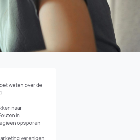
moet weten over de
io
ekken naar
Fouten in
tegieën opsporen
arketing verenigen: