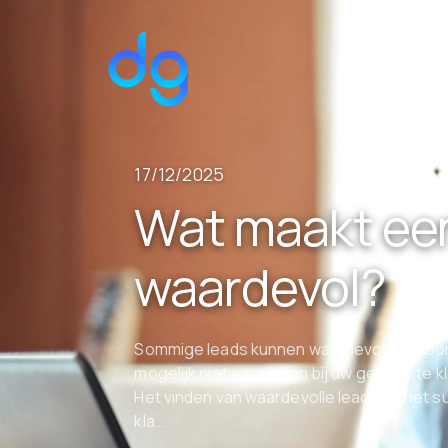
17/12/2025
Wat maakt ee
waardevol?
Sommige leads kunnen waardevol zijn voor 
mogelijk niet aansluiten bij uw gewenste kl
Het vinden van waardevolle leads en het 
kla…