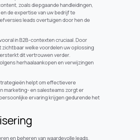
content, zoals diepgaande handleidingen,
n de expertise van uw bedrijf te
efversies leads overtuigen door hen de
vooral in B2B-contexten cruciaal. Door
dt zichtbaar welke voordelen uw oplossing
versterkt dit vertrouwen verder.
volgens herhaalaankopen en verwijzingen
strategieën helpt om effectievere
 marketing- en salesteams zorgt er
ersoonlijke ervaring krijgen gedurende het
isering
reren en beheren van waardevolle leads.