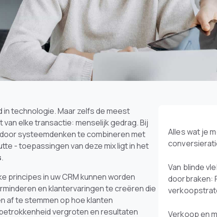
 in technologie. Maar zelfs de meest
an elke transactie: menselijk gedrag. Bij
Alles wat je 
at door systeemdenken te combineren met
conversierat
te - toepassingen van deze mix ligt in het
s
.
Van blinde vl
ke principes in uw CRM kunnen worden
doorbraken: 
rminderen en klantervaringen te creëren die
verkoopstra
ten af te stemmen op hoe klanten
 betrokkenheid vergroten en resultaten
Verkoop en m