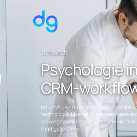
11/11/2025
Psychologie in
CRM-workflo
In hun streven naar groei hebben bedrijve
technologie. Maar zelfs de meest geavanc
vervangen wat de kern vormt van elke trans
Grijff geloven we …