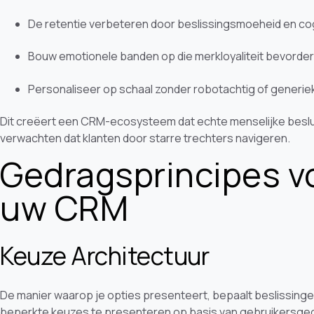
De retentie verbeteren door beslissingsmoeheid en cog
Bouw emotionele banden op die merkloyaliteit bevorde
Personaliseer op schaal zonder robotachtig of generie
Dit creëert een CRM-ecosysteem dat echte menselijke beslui
verwachten dat klanten door starre trechters navigeren.
Gedragsprincipes v
uw CRM
Keuze Architectuur
De manier waarop je opties presenteert, bepaalt beslissing
beperkte keuzes te presenteren op basis van gebruikersgeg