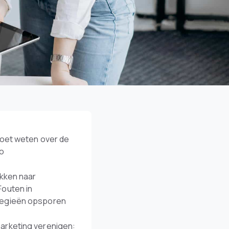
moet weten over de
io
ekken naar
Fouten in
tegieën opsporen
arketing verenigen: