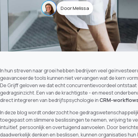
Door Melissa
In hun streven naar groei hebben bedrijven veel geïnvesteerd
geavanceerde tools kunnen niet vervangen wat de kern vormt v
De Grijff geloven we dat echt concurrentievoordeel ontsta
gedragsinzicht. Een van de krachtigste - en meest onderbenut
direct integreren van bedrijfspsychologie in
CRM-workflow
In deze blog wordt onderzocht hoe gedragswetenschappelij
toegepast om slimmere beslissingen te nemen, wrijving te ve
intuïtief, persoonlijk en overtuigend aanvoelen. Door berich
daadwerkelijk denken en beslissen, kunnen organisaties hun