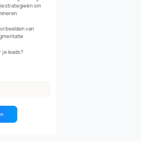
iestrategieën om
imineren
oorbeelden van
gmentatie
 je leads?