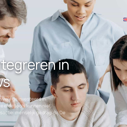
tegreren in
ws
n veel geïnvesteerd in
eerde tools kunnen niet
actie: menselijk gedrag. Bij De