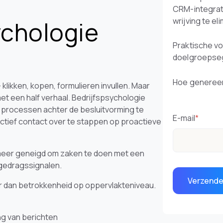
CRM-integrat
wrijving te el
chologie
Praktische v
doelgroepse
Hoe genereer
likken, kopen, formulieren invullen. Maar
t een half verhaal. Bedrijfspsychologie
e processen achter de besluitvorming te
E-mail
*
tief contact over te stappen op proactieve
eer geneigd om zaken te doen met een
 gedragssignalen.
r dan betrokkenheid op oppervlakteniveau.
g van berichten