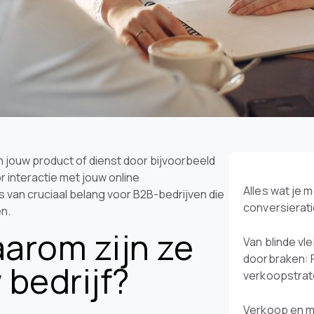
n jouw product of dienst door bijvoorbeeld
 interactie met jouw online
Alles wat je 
 van cruciaal belang voor B2B-bedrijven die
conversierat
en.
aarom zijn ze
Van blinde vl
doorbraken: 
 bedrijf?
verkoopstra
Verkoop en m