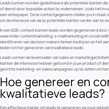
Leads kunnen worden gedefinieerd als potentiële klanten di
of dienst door bepaalde acties te ondernemen, zoals het invu
een whitepaper. Deze contactgegevens stellen jou in staat
om de interesse van deze potentiële klanten verder aan te w
In een B2B-context kunnen leads worden gegenereerd door mi
waaronder contentmarketing, e-mailmarketing en social sellin
identificeren van decision makers binnen bedrijven en het aa
leiden tot het genereren van kwalitatieve leads.
Leads vormen de levensader van sales en marketingactivitei
klanten die interesse hebben getoond in jouw product of die
gerichte marketing- en salescampagnes op te zetten om hen 
Hoe genereer en con
kwalitatieve leads?
Een effectieve manier om leads te genereren via jouw websit