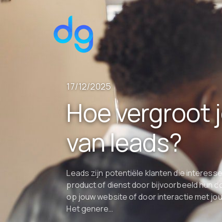
17/12/2025
Hoe vergroot 
van leads?
Leads zijn potentiële klanten die interes
product of dienst door bijvoorbeeld hun 
op jouw website of door interactie met j
Het genere…