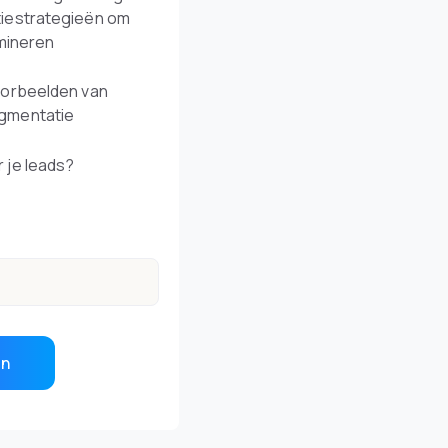
iestrategieën om
imineren
oorbeelden van
gmentatie
 je leads?