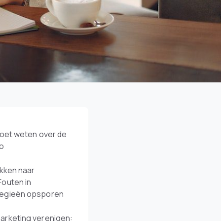
moet weten over de
io
ekken naar
Fouten in
tegieën opsporen
arketing verenigen: