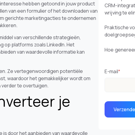
e interesse hebben getoond in jouw product
CRM-integrat
llen van een formulier of het downloaden van
wrijving te el
 om gerichte marketingacties te ondernemen
akkeren.
Praktische v
doelgroepse
ddel van verschillende strategieën,
g op platforms zoals LinkedIn. Het
Hoe genereer
nbieden van waardevolle informatie kan
ten. Ze vertegenwoordigen potentiële
E-mail
*
nst, waardoor het gemakkelijker wordt om
verder te overtuigen.
verteer je
e is door het aanbieden van waardevolle