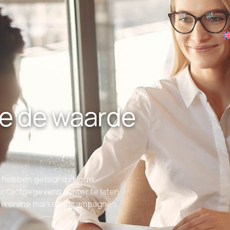
je de waarde
se hebben getoond in jouw
contactgegevens achter te laten
ouw online marketingcampagnes.