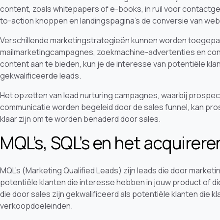
content, zoals whitepapers of e-books, in ruil voor contactg
to-action knoppen en landingspagina's de conversie van we
Verschillende marketingstrategieën kunnen worden toegepas
mailmarketingcampagnes, zoekmachine-advertenties en cont
content aan te bieden, kun je de interesse van potentiële kl
gekwalificeerde leads.
Het opzetten van lead nurturing campagnes, waarbij prospect
communicatie worden begeleid door de sales funnel, kan pro
klaar zijn om te worden benaderd door sales.
MQL’s, SQL’s en het acquirer
MQL’s (Marketing Qualified Leads) zijn leads die door marketing
potentiële klanten die interesse hebben in jouw product of die
die door sales zijn gekwalificeerd als potentiële klanten die 
verkoopdoeleinden.