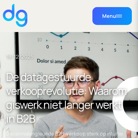
Menu
16/12/2025
De datagestuurde
verkooprevolutie: Waarom
giswerk niet langer werkt
in B2B
Decennialang leunde B2B-verkoop sterk op intuïtie,