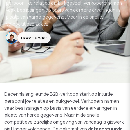
persoonlijke relaties en buikgevoel. Verkopers namen
vaak beslissingen op basis van eerdere ervaringen in
plaats van harde gegevens. Maar in de snelle,
competitieve zake…
Door Sander
Decennialang leunde B2B-verkoop sterk op intuïtie,
persoonlijke relaties en buikgevoel. Verkopers namen
vaak beslissingen op basis van eerdere ervaringen in
plaats van harde gegevens. Maar in de snelle,
competitieve zakelijke omgeving van vandaag is giswerk
niet langer voldoende. De opkomst van
datagestuurde