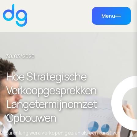
Menu
30/03/2026
Hoe Strategische
Verkoopgesprekken
Langetermijnomzet
Opbouwen
Jarenlang werd verkopen gezien als een kunst van