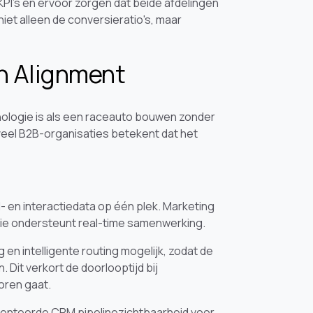
PI's en ervoor zorgen dat beide afdelingen
et alleen de conversieratio's, maar
n Alignment
hnologie is als een raceauto bouwen zonder
veel B2B-organisaties betekent dat het
- en interactiedata op één plek. Marketing
tie ondersteunt real-time samenwerking.
en intelligente routing mogelijk, zodat de
 Dit verkort de doorlooptijd bij
oren gaat.
menteerde CRM pipelinezichtbaarheid voor