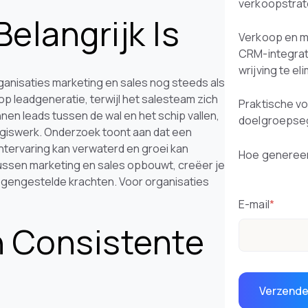
verkoopstra
elangrijk Is
Verkoop en m
CRM-integrat
wrijving te el
organisaties marketing en sales nog steeds als
op leadgeneratie, terwijl het salesteam zich
Praktische v
en leads tussen de wal en het schip vallen,
doelgroepse
giswerk. Onderzoek toont aan dat een
ntervaring kan verwaterd en groei kan
Hoe genereer
ssen marketing en sales opbouwt, creëer je
egengestelde krachten. Voor organisaties
E-mail
*
 Consistente