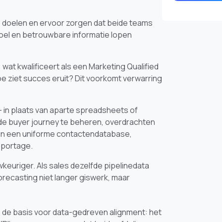
de doelen en ervoor zorgen dat beide teams
el en betrouwbare informatie lopen
 wat kwalificeert als een Marketing Qualified
oe ziet succes eruit? Dit voorkomt verwarring
 in plaats van aparte spreadsheets of
de buyer journey te beheren, overdrachten
 aan een uniforme contactendatabase,
pportage.
euriger. Als sales dezelfde pipelinedata
orecasting niet langer giswerk, maar
n de basis voor data-gedreven alignment: het