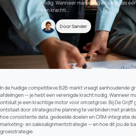
nodig. Wanneer marketing en sales als één
een krachti…
Door Sander
In de huidige competitieve B2B-markt vraagt aanhoudende g
afdelingen — je hebt een verenigde kracht nodig. Wanneer ma
ontsluit je een krachtige motor voor omzetgroei. Bij De Grijf
ontstaat door strategische planning te verbinden met prakti
hoe consistente data, gedeelde doelen en CRM-integratie d
marketing- en salesalignmentstrategie — en hoe dit jou de b
groeistrategie.