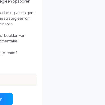
tegieën opsporen
arketing verenigen:
iestrategieën om
imineren
oorbeelden van
gmentatie
 je leads?