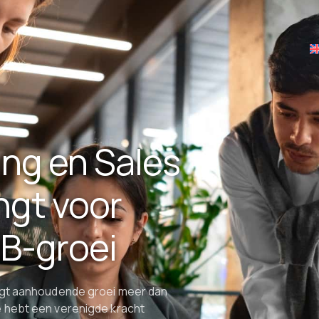
ing en Sales
engt voor
B-groei
aagt aanhoudende groei meer dan
 hebt een verenigde kracht