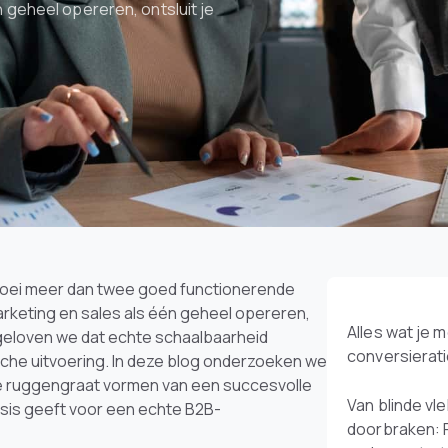
 geheel opereren, ontsluit je
roei meer dan twee goed functionerende
rketing en sales als één geheel opereren,
Alles wat je 
f geloven we dat echte schaalbaarheid
conversierat
sche uitvoering. In deze blog onderzoeken we
e ruggengraat vormen van een succesvolle
Van blinde vl
asis geeft voor een echte B2B-
doorbraken: 