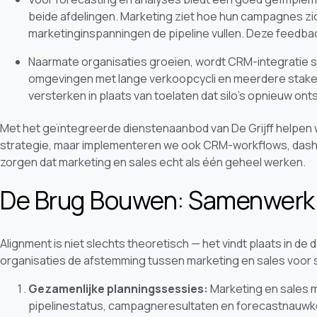
beide afdelingen. Marketing ziet hoe hun campagnes zich
marketinginspanningen de pipeline vullen. Deze feedback
Naarmate organisaties groeien, wordt CRM-integratie s
omgevingen met lange verkoopcycli en meerdere stakeh
versterken in plaats van toelaten dat silo's opnieuw ont
Met het geïntegreerde dienstenaanbod van De Grijff helpen we
strategie, maar implementeren we ook CRM-workflows, dashb
zorgen dat marketing en sales echt als één geheel werken.
De Brug Bouwen: Samenwerkin
Alignment is niet slechts theoretisch — het vindt plaats in de
organisaties de afstemming tussen marketing en sales voor s
Gezamenlijke planningssessies:
Marketing en sales
pipelinestatus, campagneresultaten en forecastnauwk