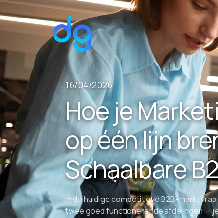
16/04/2026
Hoe je Market
op één lijn br
Schaalbare B2
In de huidige competitieve B2B-markt vr
twee goed functionerende afdelingen — je