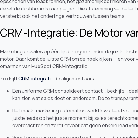
opschonen van leadbronnen, het gezamenlijk definiëren van K
dezelfde dashboards raadplegen. Die afstemming verbetert ni
versterkt ook het onderlinge vertrouwen tussen teams.
CRM-Integratie: De Motor va
Marketing en sales op één lijn brengen zonder de juiste tec
motor. Daar komt de juiste CRM om de hoek kijken — en voor 
omarmen van HubSpot CRM-integratie.
Zo drijft
CRM-integratie
de alignment aan:
Een uniforme CRM consolideert contact-, bedrijfs-, deal
kan zien wat sales doet en andersom. Deze transparan
Het maakt marketing automation workflows, lead scoring 
juiste leads op het juiste moment bij sales terechtkomen.
overdrachten en zorgt ervoor dat geen enkele lead verl
Voor forecasting en analyses biedt een goed geïmple